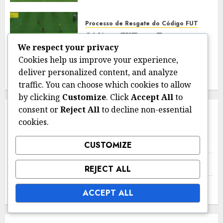
Processo de Resgate do Código FUT
Códigos FUT por Tempo
Limitado: Pacotes Especiais,
We respect your privacy
Itens Exclusivos
Cookies help us improve your experience,
13/03/2026
0
deliver personalized content, and analyze
traffic. You can choose which cookies to allow
by clicking
Customize
. Click
Accept All
to
consent or
Reject All
to decline non-essential
LINKS
cookies.
Quem somos
CUSTOMIZE
Entre em contato
REJECT ALL
Postagens do blog
ACCEPT ALL