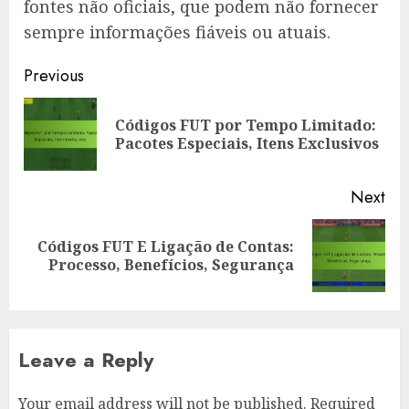
fontes não oficiais, que podem não fornecer
sempre informações fiáveis ou atuais.
Post
Previous
navigation
Códigos FUT por Tempo Limitado:
Pre
Pacotes Especiais, Itens Exclusivos
pos
Next
Códigos FUT E Ligação de Contas:
Next
Processo, Benefícios, Segurança
post:
Leave a Reply
Your email address will not be published.
Required