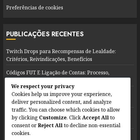
Preferências de cookies
PUBLICAÇÕES RECENTES
Twitch Drops para Recompensas de Lealdade:
Critérios, Reivindicações, Benefícios
Códigos FUT E Ligação de Contas: Processo,
Benefícios, Segurança
We respect your privacy
FAQs sobre a Redenção de Códigos FUT: Perguntas
Cookies help us improve your experience,
Comuns, Respostas
deliver personalized content, and analyze
traffic. You can choose which cookies to allow
Códigos FUT por Tempo Limitado: Pacotes Especiais,
by clicking
Customize
. Click
Accept All
to
Itens Exclusivos
consent or
Reject All
to decline non-essential
cookies.
Twitch Drops para Torneios de Esports: